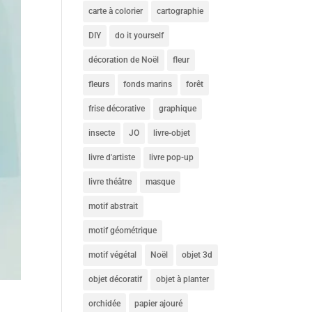
carte à colorier
cartographie
DIY
do it yourself
décoration de Noël
fleur
fleurs
fonds marins
forêt
frise décorative
graphique
insecte
JO
livre-objet
livre d'artiste
livre pop-up
livre théâtre
masque
motif abstrait
motif géométrique
motif végétal
Noël
objet 3d
objet décoratif
objet à planter
orchidée
papier ajouré