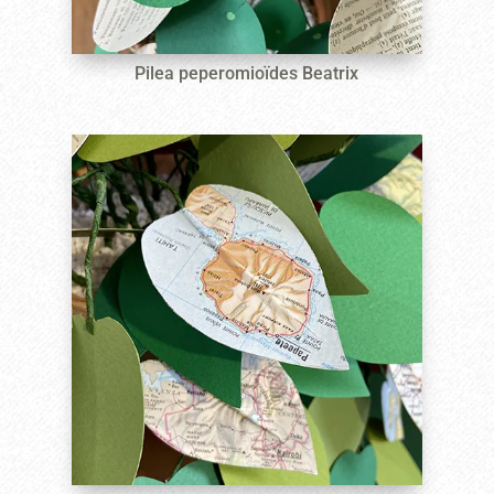
Pilea peperomioïdes Beatrix