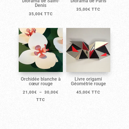
Diorama de Saint-
Diorama de Paris
Denis
35,00
€
TTC
35,00
€
TTC
Orchidée blanche à
Livre origami
cœur rouge
Géométrie rouge
Plage
21,00
€
–
30,00
€
45,00
€
TTC
de
TTC
prix :
21,00€
à