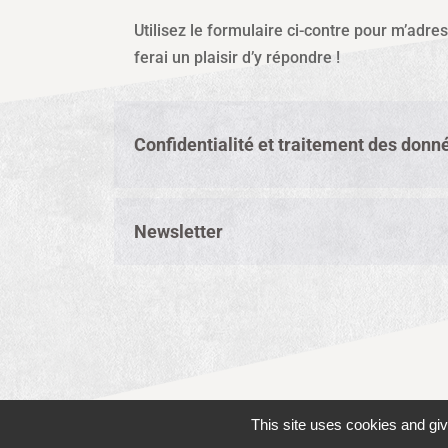
Utilisez le formulaire ci-contre pour m’adre
ferai un plaisir d’y répondre !
Confidentialité et traitement des donn
Newsletter
This site uses cookies and gi
Conçu par
popncom
⋅ Propulsé par
WordPress