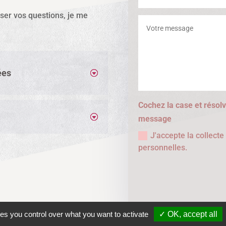
sser vos questions, je me
ées
Cochez la case et résolv
message
J'accepte la collect
personnelles.
ves you control over what you want to activate
✓ OK, accept all
Mentions légales
Conditions générales de vente
Politi