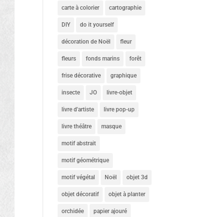
carte à colorier
cartographie
DIY
do it yourself
décoration de Noël
fleur
fleurs
fonds marins
forêt
frise décorative
graphique
insecte
JO
livre-objet
livre d'artiste
livre pop-up
livre théâtre
masque
motif abstrait
motif géométrique
motif végétal
Noël
objet 3d
objet décoratif
objet à planter
orchidée
papier ajouré