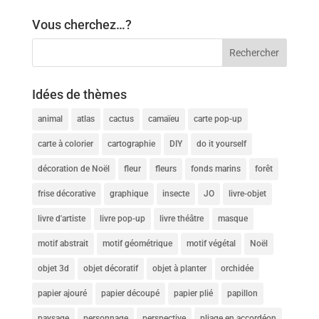
Vous cherchez…?
Idées de thèmes
animal
atlas
cactus
camaïeu
carte pop-up
carte à colorier
cartographie
DIY
do it yourself
décoration de Noël
fleur
fleurs
fonds marins
forêt
frise décorative
graphique
insecte
JO
livre-objet
livre d'artiste
livre pop-up
livre théâtre
masque
motif abstrait
motif géométrique
motif végétal
Noël
objet 3d
objet décoratif
objet à planter
orchidée
papier ajouré
papier découpé
papier plié
papillon
paysage
personnage
perspective
pliage en accordéon