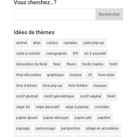
Vous cherchez…?
Idées de thèmes
animal
atlas
cactus
camaïeu
carte pop-up
carte à colorier
cartographie
DIY
do it yourself
décoration de Noël
fleur
fleurs
fonds marins
forêt
frise décorative
graphique
insecte
JO
livre-objet
livre d'artiste
livre pop-up
livre théâtre
masque
motif abstrait
motif géométrique
motif végétal
Noël
objet 3d
objet décoratif
objet à planter
orchidée
papier ajouré
papier découpé
papier plié
papillon
paysage
personnage
perspective
pliage en accordéon