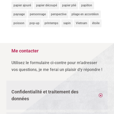
papier ajouré
papier découpé
papier plié
papillon
paysage
personnage
perspective
pliage en accordéon
poisson
pop-up
printemps
sapin
Vietnam
étoile
Me contacter
Utilisez le formulaire ci-contre pour m’adresser
vos questions, je me ferai un plaisir d’y répondre !
Confidentialité et traitement des
données