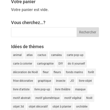
Votre panier
Votre panier est vide.
Vous cherchez…?
Idées de thèmes
animal
atlas
cactus
camaïeu
carte pop-up
carte à colorier
cartographie
DIY
do it yourself
décoration de Noël
fleur
fleurs
fonds marins
forêt
frise décorative
graphique
insecte
JO
livre-objet
livre d'artiste
livre pop-up
livre théâtre
masque
motif abstrait
motif géométrique
motif végétal
Noël
objet 3d
objet décoratif
objet à planter
orchidée