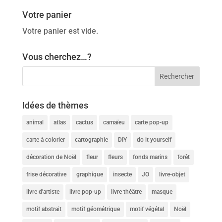
Votre panier
Votre panier est vide.
Vous cherchez…?
Idées de thèmes
animal
atlas
cactus
camaïeu
carte pop-up
carte à colorier
cartographie
DIY
do it yourself
décoration de Noël
fleur
fleurs
fonds marins
forêt
frise décorative
graphique
insecte
JO
livre-objet
livre d'artiste
livre pop-up
livre théâtre
masque
motif abstrait
motif géométrique
motif végétal
Noël