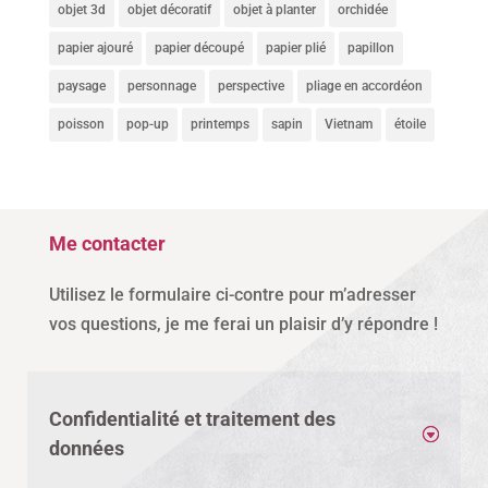
objet 3d
objet décoratif
objet à planter
orchidée
papier ajouré
papier découpé
papier plié
papillon
paysage
personnage
perspective
pliage en accordéon
poisson
pop-up
printemps
sapin
Vietnam
étoile
Me contacter
Utilisez le formulaire ci-contre pour m’adresser
vos questions, je me ferai un plaisir d’y répondre !
Confidentialité et traitement des
données