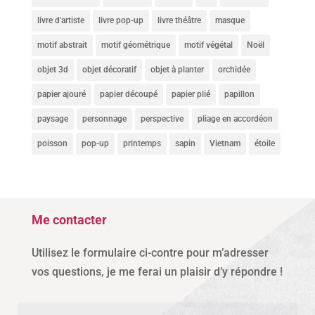
livre d'artiste
livre pop-up
livre théâtre
masque
motif abstrait
motif géométrique
motif végétal
Noël
objet 3d
objet décoratif
objet à planter
orchidée
papier ajouré
papier découpé
papier plié
papillon
paysage
personnage
perspective
pliage en accordéon
poisson
pop-up
printemps
sapin
Vietnam
étoile
Me contacter
Utilisez le formulaire ci-contre pour m’adresser
vos questions, je me ferai un plaisir d’y répondre !