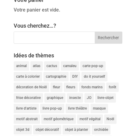
Votre panier est vide.
Vous cherchez…?
Idées de thèmes
animal
atlas
cactus
camaïeu
carte pop-up
carte à colorier
cartographie
DIY
do it yourself
décoration de Noël
fleur
fleurs
fonds marins
forêt
frise décorative
graphique
insecte
JO
livre-objet
livre d'artiste
livre pop-up
livre théâtre
masque
motif abstrait
motif géométrique
motif végétal
Noël
objet 3d
objet décoratif
objet à planter
orchidée