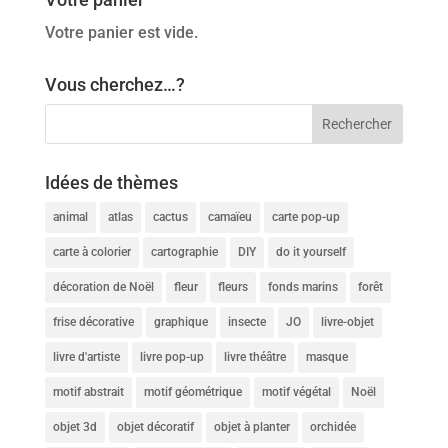
Votre panier est vide.
Vous cherchez…?
Idées de thèmes
animal
atlas
cactus
camaïeu
carte pop-up
carte à colorier
cartographie
DIY
do it yourself
décoration de Noël
fleur
fleurs
fonds marins
forêt
frise décorative
graphique
insecte
JO
livre-objet
livre d'artiste
livre pop-up
livre théâtre
masque
motif abstrait
motif géométrique
motif végétal
Noël
objet 3d
objet décoratif
objet à planter
orchidée