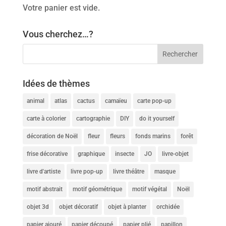
Votre panier est vide.
Vous cherchez…?
Idées de thèmes
animal
atlas
cactus
camaïeu
carte pop-up
carte à colorier
cartographie
DIY
do it yourself
décoration de Noël
fleur
fleurs
fonds marins
forêt
frise décorative
graphique
insecte
JO
livre-objet
livre d'artiste
livre pop-up
livre théâtre
masque
motif abstrait
motif géométrique
motif végétal
Noël
objet 3d
objet décoratif
objet à planter
orchidée
papier ajouré
papier découpé
papier plié
papillon