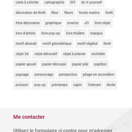
carte à colorier
cartographie
DIY
do it yourself
décoration de Noël
fleur
fleurs
fonds marins
forêt
frise décorative
graphique
insecte
JO
livre-objet
livre d'artiste
livre pop-up
livre théâtre
masque
motif abstrait
motif géométrique
motif végétal
Noël
objet 3d
objet décoratif
objet à planter
orchidée
papier ajouré
papier découpé
papier plié
papillon
paysage
personnage
perspective
pliage en accordéon
poisson
pop-up
printemps
sapin
Vietnam
étoile
Me contacter
Utilisez le formulaire ci-contre pour m’adresser