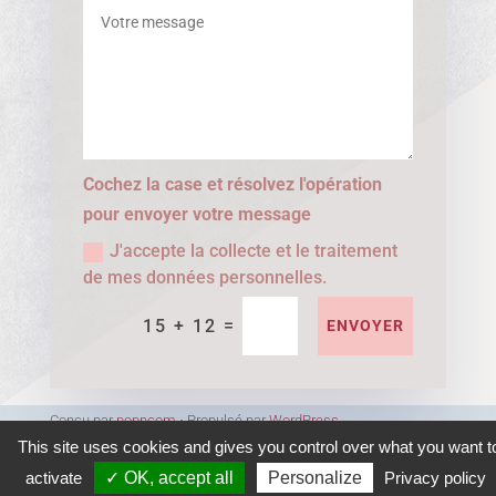
Cochez la case et résolvez l'opération
pour envoyer votre message
J'accepte la collecte et le traitement
de mes données personnelles.
=
15 + 12
ENVOYER
Conçu par
popncom
⋅ Propulsé par
WordPress
This site uses cookies and gives you control over what you want t
activate
✓ OK, accept all
Personalize
Privacy policy