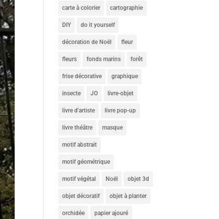
carte à colorier
cartographie
DIY
do it yourself
décoration de Noël
fleur
fleurs
fonds marins
forêt
frise décorative
graphique
insecte
JO
livre-objet
livre d'artiste
livre pop-up
livre théâtre
masque
motif abstrait
motif géométrique
motif végétal
Noël
objet 3d
objet décoratif
objet à planter
orchidée
papier ajouré