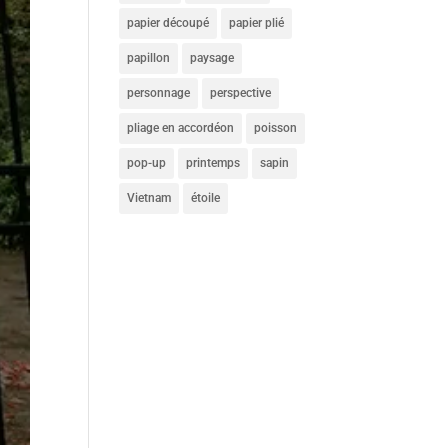
papier découpé
papier plié
papillon
paysage
personnage
perspective
pliage en accordéon
poisson
pop-up
printemps
sapin
Vietnam
étoile