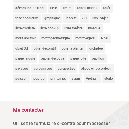
décoration de Noël
fleur
fleurs
fonds marins
forêt
frise décorative
graphique
insecte
JO
livre-objet
livre d'artiste
livre pop-up
livre théâtre
masque
motif abstrait
motif géométrique
motif végétal
Noël
objet 3d
objet décoratif
objet à planter
orchidée
papier ajouré
papier découpé
papier plié
papillon
paysage
personnage
perspective
pliage en accordéon
poisson
pop-up
printemps
sapin
Vietnam
étoile
Me contacter
Utilisez le formulaire ci-contre pour m’adresser