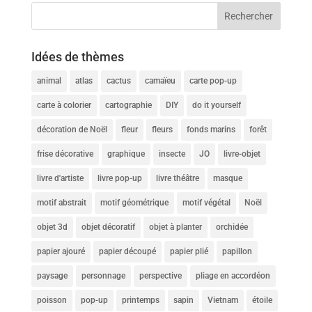
Idées de thèmes
animal
atlas
cactus
camaïeu
carte pop-up
carte à colorier
cartographie
DIY
do it yourself
décoration de Noël
fleur
fleurs
fonds marins
forêt
frise décorative
graphique
insecte
JO
livre-objet
livre d'artiste
livre pop-up
livre théâtre
masque
motif abstrait
motif géométrique
motif végétal
Noël
objet 3d
objet décoratif
objet à planter
orchidée
papier ajouré
papier découpé
papier plié
papillon
paysage
personnage
perspective
pliage en accordéon
poisson
pop-up
printemps
sapin
Vietnam
étoile