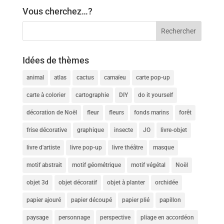
Vous cherchez…?
Idées de thèmes
animal
atlas
cactus
camaïeu
carte pop-up
carte à colorier
cartographie
DIY
do it yourself
décoration de Noël
fleur
fleurs
fonds marins
forêt
frise décorative
graphique
insecte
JO
livre-objet
livre d'artiste
livre pop-up
livre théâtre
masque
motif abstrait
motif géométrique
motif végétal
Noël
objet 3d
objet décoratif
objet à planter
orchidée
papier ajouré
papier découpé
papier plié
papillon
paysage
personnage
perspective
pliage en accordéon