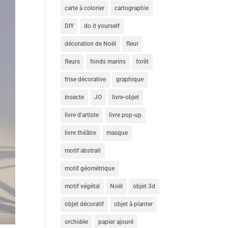
carte à colorier
cartographie
DIY
do it yourself
décoration de Noël
fleur
fleurs
fonds marins
forêt
frise décorative
graphique
insecte
JO
livre-objet
livre d'artiste
livre pop-up
livre théâtre
masque
motif abstrait
motif géométrique
motif végétal
Noël
objet 3d
objet décoratif
objet à planter
orchidée
papier ajouré