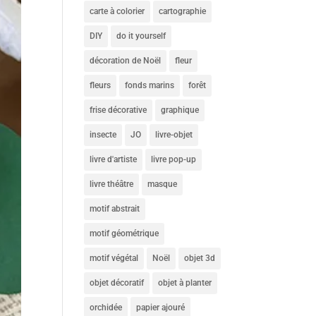
carte à colorier
cartographie
DIY
do it yourself
décoration de Noël
fleur
fleurs
fonds marins
forêt
frise décorative
graphique
insecte
JO
livre-objet
livre d'artiste
livre pop-up
livre théâtre
masque
motif abstrait
motif géométrique
motif végétal
Noël
objet 3d
objet décoratif
objet à planter
orchidée
papier ajouré