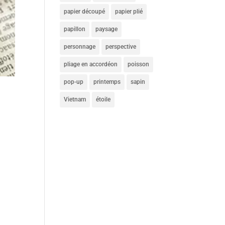
papier découpé
papier plié
papillon
paysage
personnage
perspective
pliage en accordéon
poisson
pop-up
printemps
sapin
Vietnam
étoile