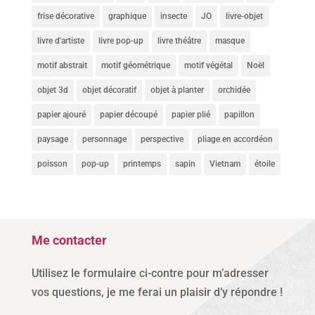
frise décorative
graphique
insecte
JO
livre-objet
livre d'artiste
livre pop-up
livre théâtre
masque
motif abstrait
motif géométrique
motif végétal
Noël
objet 3d
objet décoratif
objet à planter
orchidée
papier ajouré
papier découpé
papier plié
papillon
paysage
personnage
perspective
pliage en accordéon
poisson
pop-up
printemps
sapin
Vietnam
étoile
Me contacter
Utilisez le formulaire ci-contre pour m’adresser
vos questions, je me ferai un plaisir d’y répondre !