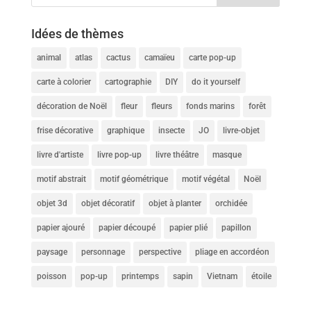
Idées de thèmes
animal
atlas
cactus
camaïeu
carte pop-up
carte à colorier
cartographie
DIY
do it yourself
décoration de Noël
fleur
fleurs
fonds marins
forêt
frise décorative
graphique
insecte
JO
livre-objet
livre d'artiste
livre pop-up
livre théâtre
masque
motif abstrait
motif géométrique
motif végétal
Noël
objet 3d
objet décoratif
objet à planter
orchidée
papier ajouré
papier découpé
papier plié
papillon
paysage
personnage
perspective
pliage en accordéon
poisson
pop-up
printemps
sapin
Vietnam
étoile