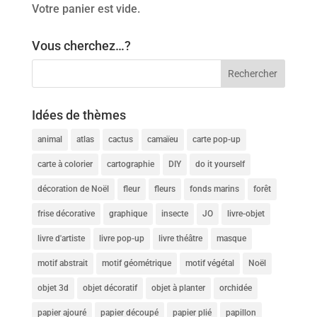
Votre panier est vide.
Vous cherchez…?
Idées de thèmes
animal
atlas
cactus
camaïeu
carte pop-up
carte à colorier
cartographie
DIY
do it yourself
décoration de Noël
fleur
fleurs
fonds marins
forêt
frise décorative
graphique
insecte
JO
livre-objet
livre d'artiste
livre pop-up
livre théâtre
masque
motif abstrait
motif géométrique
motif végétal
Noël
objet 3d
objet décoratif
objet à planter
orchidée
papier ajouré
papier découpé
papier plié
papillon