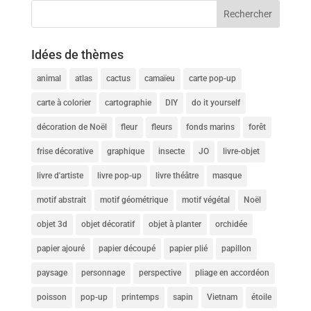
Idées de thèmes
animal
atlas
cactus
camaïeu
carte pop-up
carte à colorier
cartographie
DIY
do it yourself
décoration de Noël
fleur
fleurs
fonds marins
forêt
frise décorative
graphique
insecte
JO
livre-objet
livre d'artiste
livre pop-up
livre théâtre
masque
motif abstrait
motif géométrique
motif végétal
Noël
objet 3d
objet décoratif
objet à planter
orchidée
papier ajouré
papier découpé
papier plié
papillon
paysage
personnage
perspective
pliage en accordéon
poisson
pop-up
printemps
sapin
Vietnam
étoile