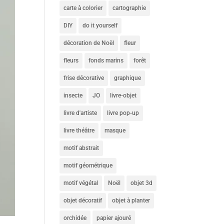
carte à colorier
cartographie
DIY
do it yourself
décoration de Noël
fleur
fleurs
fonds marins
forêt
frise décorative
graphique
insecte
JO
livre-objet
livre d'artiste
livre pop-up
livre théâtre
masque
motif abstrait
motif géométrique
motif végétal
Noël
objet 3d
objet décoratif
objet à planter
orchidée
papier ajouré