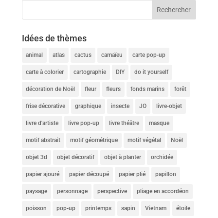
Idées de thèmes
animal
atlas
cactus
camaïeu
carte pop-up
carte à colorier
cartographie
DIY
do it yourself
décoration de Noël
fleur
fleurs
fonds marins
forêt
frise décorative
graphique
insecte
JO
livre-objet
livre d'artiste
livre pop-up
livre théâtre
masque
motif abstrait
motif géométrique
motif végétal
Noël
objet 3d
objet décoratif
objet à planter
orchidée
papier ajouré
papier découpé
papier plié
papillon
paysage
personnage
perspective
pliage en accordéon
poisson
pop-up
printemps
sapin
Vietnam
étoile