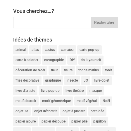
Vous cherchez…?
Idées de thèmes
animal
atlas
cactus
camaïeu
carte pop-up
carte à colorier
cartographie
DIY
do it yourself
décoration de Noël
fleur
fleurs
fonds marins
forêt
frise décorative
graphique
insecte
JO
livre-objet
livre d'artiste
livre pop-up
livre théâtre
masque
motif abstrait
motif géométrique
motif végétal
Noël
objet 3d
objet décoratif
objet à planter
orchidée
papier ajouré
papier découpé
papier plié
papillon