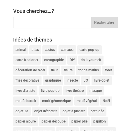
Vous cherchez…?
Idées de thèmes
animal
atlas
cactus
camaïeu
carte pop-up
carte à colorier
cartographie
DIY
do it yourself
décoration de Noël
fleur
fleurs
fonds marins
forêt
frise décorative
graphique
insecte
JO
livre-objet
livre d'artiste
livre pop-up
livre théâtre
masque
motif abstrait
motif géométrique
motif végétal
Noël
objet 3d
objet décoratif
objet à planter
orchidée
papier ajouré
papier découpé
papier plié
papillon