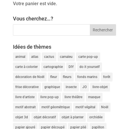
Votre panier est vide.
Vous cherchez…?
Idées de thèmes
animal
atlas
cactus
camaïeu
carte pop-up
carte à colorier
cartographie
DIY
do it yourself
décoration de Noël
fleur
fleurs
fonds marins
forêt
frise décorative
graphique
insecte
JO
livre-objet
livre d'artiste
livre pop-up
livre théâtre
masque
motif abstrait
motif géométrique
motif végétal
Noël
objet 3d
objet décoratif
objet à planter
orchidée
papier ajouré
papier découpé
papier plié
papillon