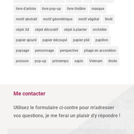
livre d'artiste
livre pop-up
livre théâtre
masque
motif abstrait
motif géométrique
motif végétal
Noël
objet 3d
objet décoratif
objet à planter
orchidée
papier ajouré
papier découpé
papier plié
papillon
paysage
personnage
perspective
pliage en accordéon
poisson
pop-up
printemps
sapin
Vietnam
étoile
Me contacter
Utilisez le formulaire ci-contre pour m’adresser
vos questions, je me ferai un plaisir d’y répondre !