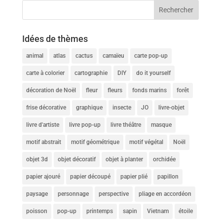
Idées de thèmes
animal
atlas
cactus
camaïeu
carte pop-up
carte à colorier
cartographie
DIY
do it yourself
décoration de Noël
fleur
fleurs
fonds marins
forêt
frise décorative
graphique
insecte
JO
livre-objet
livre d'artiste
livre pop-up
livre théâtre
masque
motif abstrait
motif géométrique
motif végétal
Noël
objet 3d
objet décoratif
objet à planter
orchidée
papier ajouré
papier découpé
papier plié
papillon
paysage
personnage
perspective
pliage en accordéon
poisson
pop-up
printemps
sapin
Vietnam
étoile