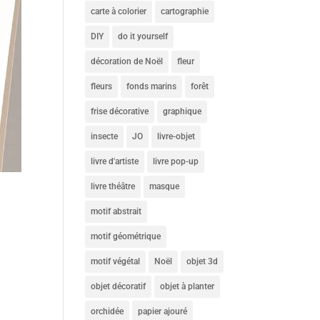
carte à colorier
cartographie
DIY
do it yourself
décoration de Noël
fleur
fleurs
fonds marins
forêt
frise décorative
graphique
insecte
JO
livre-objet
livre d'artiste
livre pop-up
livre théâtre
masque
motif abstrait
motif géométrique
motif végétal
Noël
objet 3d
objet décoratif
objet à planter
orchidée
papier ajouré