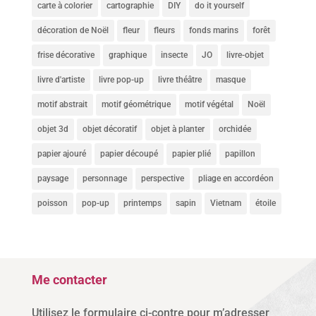
carte à colorier
cartographie
DIY
do it yourself
décoration de Noël
fleur
fleurs
fonds marins
forêt
frise décorative
graphique
insecte
JO
livre-objet
livre d'artiste
livre pop-up
livre théâtre
masque
motif abstrait
motif géométrique
motif végétal
Noël
objet 3d
objet décoratif
objet à planter
orchidée
papier ajouré
papier découpé
papier plié
papillon
paysage
personnage
perspective
pliage en accordéon
poisson
pop-up
printemps
sapin
Vietnam
étoile
Me contacter
Utilisez le formulaire ci-contre pour m’adresser