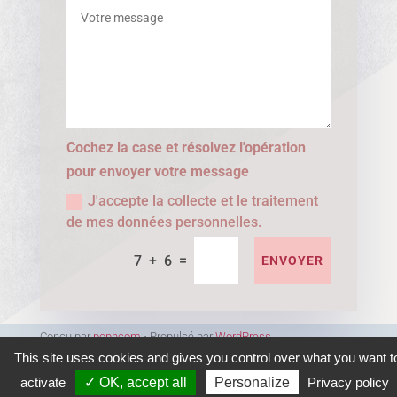
Cochez la case et résolvez l'opération
pour envoyer votre message
J'accepte la collecte et le traitement
de mes données personnelles.
=
7 + 6
ENVOYER
Conçu par
popncom
⋅ Propulsé par
WordPress
This site uses cookies and gives you control over what you want t
activate
✓ OK, accept all
Personalize
Privacy policy