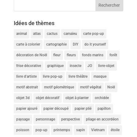
Idées de thèmes
animal
atlas
cactus
camaïeu
carte pop-up
carte à colorier
cartographie
DIY
do it yourself
décoration de Noël
fleur
fleurs
fonds marins
forêt
frise décorative
graphique
insecte
JO
livre-objet
livre d'artiste
livre pop-up
livre théâtre
masque
motif abstrait
motif géométrique
motif végétal
Noël
objet 3d
objet décoratif
objet à planter
orchidée
papier ajouré
papier découpé
papier plié
papillon
paysage
personnage
perspective
pliage en accordéon
poisson
pop-up
printemps
sapin
Vietnam
étoile