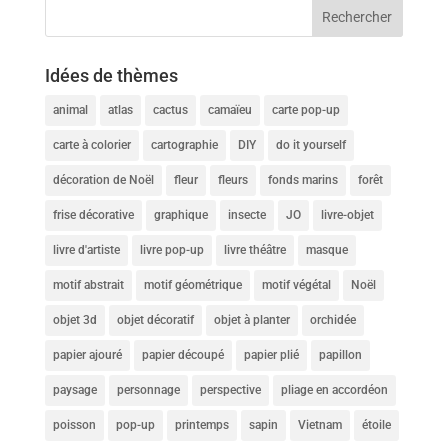
Idées de thèmes
animal
atlas
cactus
camaïeu
carte pop-up
carte à colorier
cartographie
DIY
do it yourself
décoration de Noël
fleur
fleurs
fonds marins
forêt
frise décorative
graphique
insecte
JO
livre-objet
livre d'artiste
livre pop-up
livre théâtre
masque
motif abstrait
motif géométrique
motif végétal
Noël
objet 3d
objet décoratif
objet à planter
orchidée
papier ajouré
papier découpé
papier plié
papillon
paysage
personnage
perspective
pliage en accordéon
poisson
pop-up
printemps
sapin
Vietnam
étoile