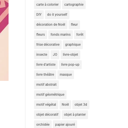
carte à colorier
cartographie
DIY
do it yourself
décoration de Noël
fleur
fleurs
fonds marins
forêt
frise décorative
graphique
insecte
JO
livre-objet
livre d'artiste
livre pop-up
livre théâtre
masque
motif abstrait
motif géométrique
motif végétal
Noël
objet 3d
objet décoratif
objet à planter
orchidée
papier ajouré