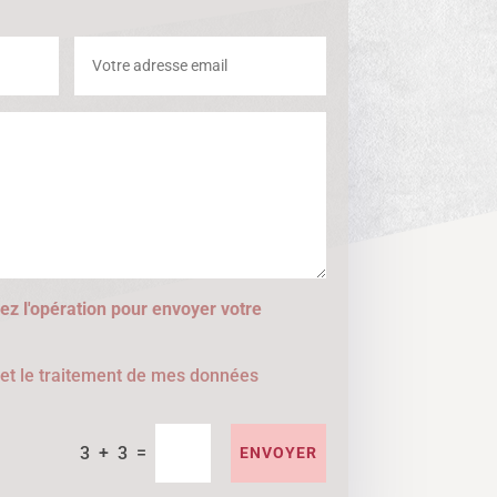
ez l'opération pour envoyer votre
e et le traitement de mes données
=
3 + 3
ENVOYER