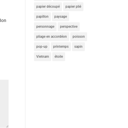
papier découpé
papier plié
papillon
paysage
 Bon
personnage
perspective
pliage en accordéon
poisson
pop-up
printemps
sapin
Vietnam
étoile