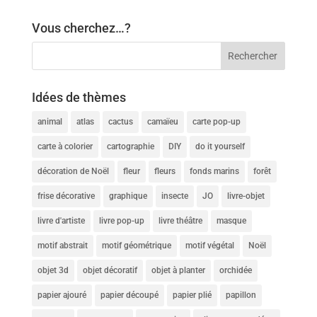
Vous cherchez…?
Idées de thèmes
animal
atlas
cactus
camaïeu
carte pop-up
carte à colorier
cartographie
DIY
do it yourself
décoration de Noël
fleur
fleurs
fonds marins
forêt
frise décorative
graphique
insecte
JO
livre-objet
livre d'artiste
livre pop-up
livre théâtre
masque
motif abstrait
motif géométrique
motif végétal
Noël
objet 3d
objet décoratif
objet à planter
orchidée
papier ajouré
papier découpé
papier plié
papillon