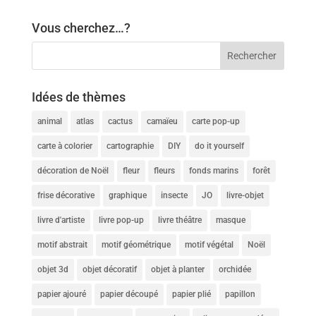
Vous cherchez…?
Idées de thèmes
animal
atlas
cactus
camaïeu
carte pop-up
carte à colorier
cartographie
DIY
do it yourself
décoration de Noël
fleur
fleurs
fonds marins
forêt
frise décorative
graphique
insecte
JO
livre-objet
livre d'artiste
livre pop-up
livre théâtre
masque
motif abstrait
motif géométrique
motif végétal
Noël
objet 3d
objet décoratif
objet à planter
orchidée
papier ajouré
papier découpé
papier plié
papillon