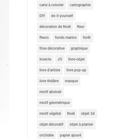
carte à colorier
cartographie
DIY
do it yourself
décoration de Noël
fleur
fleurs
fonds marins
forêt
frise décorative
graphique
insecte
JO
livre-objet
livre d'artiste
livre pop-up
livre théâtre
masque
motif abstrait
motif géométrique
motif végétal
Noël
objet 3d
objet décoratif
objet à planter
orchidée
papier ajouré