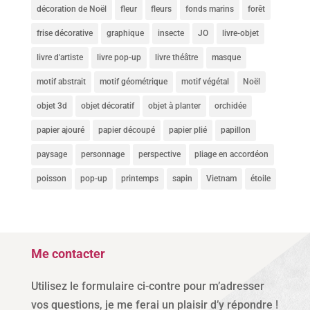
décoration de Noël
fleur
fleurs
fonds marins
forêt
frise décorative
graphique
insecte
JO
livre-objet
livre d'artiste
livre pop-up
livre théâtre
masque
motif abstrait
motif géométrique
motif végétal
Noël
objet 3d
objet décoratif
objet à planter
orchidée
papier ajouré
papier découpé
papier plié
papillon
paysage
personnage
perspective
pliage en accordéon
poisson
pop-up
printemps
sapin
Vietnam
étoile
Me contacter
Utilisez le formulaire ci-contre pour m’adresser
vos questions, je me ferai un plaisir d’y répondre !