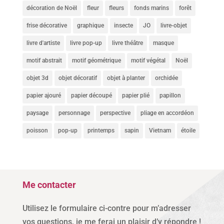
décoration de Noël
fleur
fleurs
fonds marins
forêt
frise décorative
graphique
insecte
JO
livre-objet
livre d'artiste
livre pop-up
livre théâtre
masque
motif abstrait
motif géométrique
motif végétal
Noël
objet 3d
objet décoratif
objet à planter
orchidée
papier ajouré
papier découpé
papier plié
papillon
paysage
personnage
perspective
pliage en accordéon
poisson
pop-up
printemps
sapin
Vietnam
étoile
Me contacter
Utilisez le formulaire ci-contre pour m’adresser
vos questions, je me ferai un plaisir d’y répondre !