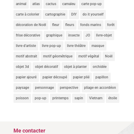
animal
atlas
cactus
camaïeu
carte pop-up
carte à colorier
cartographie
DIY
do it yourself
décoration de Noël
fleur
fleurs
fonds marins
forêt
frise décorative
graphique
insecte
JO
livre-objet
livre d'artiste
livre pop-up
livre théâtre
masque
motif abstrait
motif géométrique
motif végétal
Noël
objet 3d
objet décoratif
objet à planter
orchidée
papier ajouré
papier découpé
papier plié
papillon
paysage
personnage
perspective
pliage en accordéon
poisson
pop-up
printemps
sapin
Vietnam
étoile
Me contacter