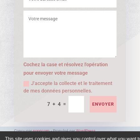
Cochez la case et résolvez l'opération
pour envoyer votre message
J'accepte la collecte et le traitement
de mes données personnelles.
=
7 + 4
ENVOYER
Conçu par
popncom
⋅ Propulsé par
WordPress
This site uses cookies and gives you control over what you want t