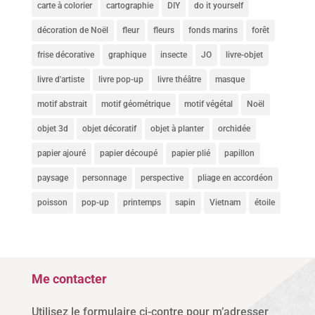
carte à colorier
cartographie
DIY
do it yourself
décoration de Noël
fleur
fleurs
fonds marins
forêt
frise décorative
graphique
insecte
JO
livre-objet
livre d'artiste
livre pop-up
livre théâtre
masque
motif abstrait
motif géométrique
motif végétal
Noël
objet 3d
objet décoratif
objet à planter
orchidée
papier ajouré
papier découpé
papier plié
papillon
paysage
personnage
perspective
pliage en accordéon
poisson
pop-up
printemps
sapin
Vietnam
étoile
Me contacter
Utilisez le formulaire ci-contre pour m’adresser