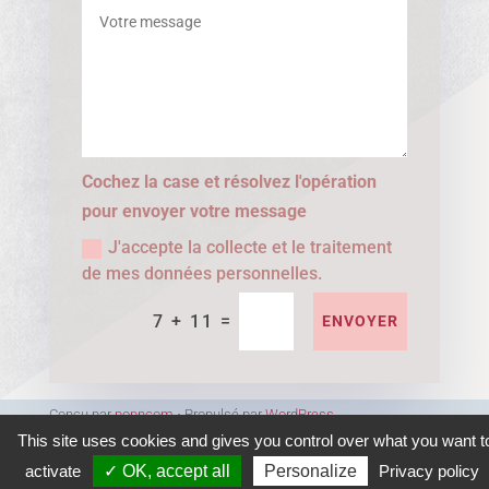
Cochez la case et résolvez l'opération
pour envoyer votre message
J'accepte la collecte et le traitement
de mes données personnelles.
=
7 + 11
ENVOYER
Conçu par
popncom
⋅ Propulsé par
WordPress
This site uses cookies and gives you control over what you want t
activate
✓ OK, accept all
Personalize
Privacy policy