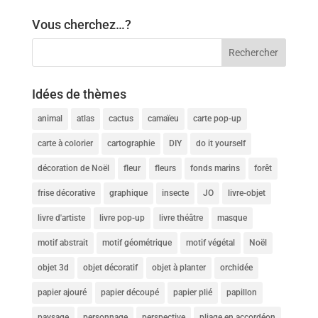
Vous cherchez…?
Idées de thèmes
animal
atlas
cactus
camaïeu
carte pop-up
carte à colorier
cartographie
DIY
do it yourself
décoration de Noël
fleur
fleurs
fonds marins
forêt
frise décorative
graphique
insecte
JO
livre-objet
livre d'artiste
livre pop-up
livre théâtre
masque
motif abstrait
motif géométrique
motif végétal
Noël
objet 3d
objet décoratif
objet à planter
orchidée
papier ajouré
papier découpé
papier plié
papillon
paysage
personnage
perspective
pliage en accordéon