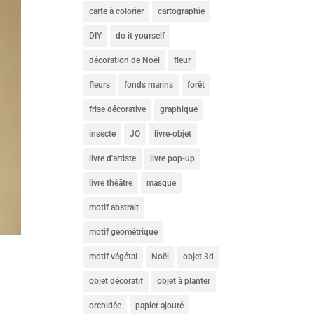
carte à colorier
cartographie
DIY
do it yourself
décoration de Noël
fleur
fleurs
fonds marins
forêt
frise décorative
graphique
insecte
JO
livre-objet
livre d'artiste
livre pop-up
livre théâtre
masque
motif abstrait
motif géométrique
motif végétal
Noël
objet 3d
objet décoratif
objet à planter
orchidée
papier ajouré