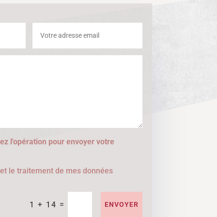
ez l'opération pour envoyer votre
e et le traitement de mes données
=
1 + 14
ENVOYER