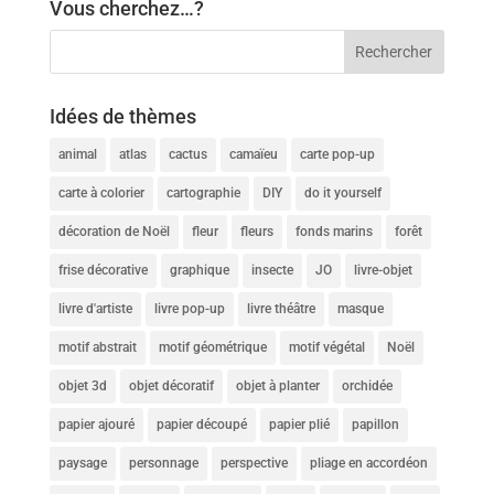
Vous cherchez…?
Idées de thèmes
animal
atlas
cactus
camaïeu
carte pop-up
carte à colorier
cartographie
DIY
do it yourself
décoration de Noël
fleur
fleurs
fonds marins
forêt
frise décorative
graphique
insecte
JO
livre-objet
livre d'artiste
livre pop-up
livre théâtre
masque
motif abstrait
motif géométrique
motif végétal
Noël
objet 3d
objet décoratif
objet à planter
orchidée
papier ajouré
papier découpé
papier plié
papillon
paysage
personnage
perspective
pliage en accordéon