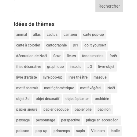
Idées de thèmes
animal
atlas
cactus
camaïeu
carte pop-up
carte à colorier
cartographie
DIY
do it yourself
décoration de Noël
fleur
fleurs
fonds marins
forêt
frise décorative
graphique
insecte
JO
livre-objet
livre d'artiste
livre pop-up
livre théâtre
masque
motif abstrait
motif géométrique
motif végétal
Noël
objet 3d
objet décoratif
objet à planter
orchidée
papier ajouré
papier découpé
papier plié
papillon
paysage
personnage
perspective
pliage en accordéon
poisson
pop-up
printemps
sapin
Vietnam
étoile